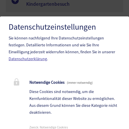
Kindergartenbesuch
Datenschutzeinstellungen
Ständige Kundmachung gemäß § 13 AVG
1991
Sie können nachfolgend Ihre Datenschutzeinstellungen
festlegen.
Detaillierte Informationen und wie Sie Ihre
Einwilligung jederzeit widerrufen können, finden Sie in unserer
Datenschutzerklärung
.
Marktgemeinde Reichenfels
Liftstraße 1, 9463 Reichenfels
Notwendige Cookies
(immer notwendig)
Telefon:
+43 4359/2221-0
Diese Cookies sind notwendig, um die
Fax: +43 4359/2221-24
Kernfunktionalität dieser Website zu ermöglichen.
Aus diesem Grund können Sie diese Kategorie nicht
E-Mail:
reichenfels@ktn.gde.at
deaktivieren.
Parteienverkehr:
Heute,
8:00 - 12:00 Uhr
Zweck
:
Notwendige Cookies