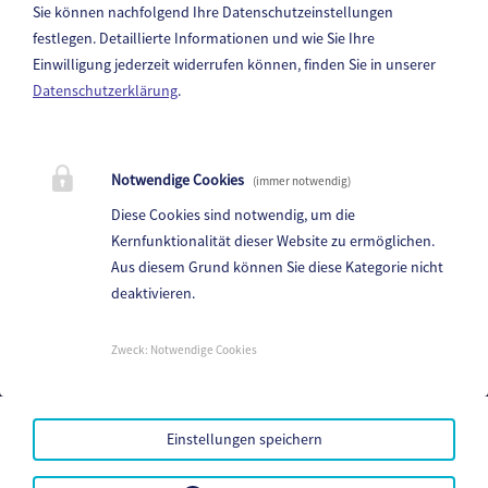
Sie können nachfolgend Ihre Datenschutzeinstellungen
festlegen.
Detaillierte Informationen und wie Sie Ihre
Einwilligung jederzeit widerrufen können, finden Sie in unserer
Datenschutzerklärung
.
Marktgemeinde Reichenfels
Liftstraße 1, 9463 Reichenfels
Notwendige Cookies
(immer notwendig)
Telefon:
+43 4359/2221-0
Diese Cookies sind notwendig, um die
Fax: +43 4359/2221-24
Kernfunktionalität dieser Website zu ermöglichen.
Aus diesem Grund können Sie diese Kategorie nicht
E-Mail:
reichenfels@ktn.gde.at
deaktivieren.
Parteienverkehr:
Heute,
8:00 - 12:00 Uhr
Zweck
:
Notwendige Cookies
Amtsstunden:
Heute,
8:00 - 12:00 Uhr
Einstellungen speichern
Mehr...
Amtssignatur