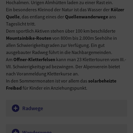
Hochalmen. Urigen Almhütten laden zu einer Rast ein.
Ein besonderes Kleinod der Natur ist das Wasser der
Kölzer
Quelle
, das entlang eines der
Quellenwanderwege
ans
Tageslicht tritt.
Dem sportlich Aktiven stehen über 100 km beschilderte
Mountainbike-Routen
von 800m bis 2.000m Seehöhe in
allen Schwierigkeitsgraden zur Verfügung. Ein gut
ausgebauter Radweg führt in die Nachbargemeinden.
Am
Offner-Kletterfelsen
kann man 23 Klettertouren vom III.-
VII. Schwierigkeitsgrad bezwingen. Der Alpenverein bietet
nach Voranmeldung Kletterkurse an.
In den Sommermonaten ist vor allem das
solarbeheizte
Freibad
für Kinder ein Anziehungspunkt.
Radwege
Wanderwege