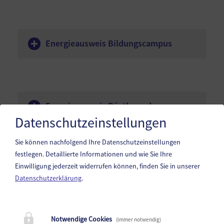
Energieausweis Bildungscampus
Energieausweis Rüsthaus der
Freiwilligen Feuerwehr Reichenfels-St.
Datenschutzeinstellungen
Peter
Sie können nachfolgend Ihre Datenschutzeinstellungen
festlegen.
Detaillierte Informationen und wie Sie Ihre
Einwilligung jederzeit widerrufen können, finden Sie in unserer
Datenschutzerklärung
.
Marktgemeinde Reichenfels
Liftstraße 1, 9463 Reichenfels
Notwendige Cookies
(immer notwendig)