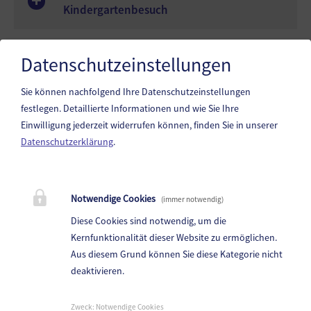
Kindergartenbesuch
Datenschutzeinstellungen
Ständige Kundmachung gemäß § 13 AVG
1991
Sie können nachfolgend Ihre Datenschutzeinstellungen
festlegen.
Detaillierte Informationen und wie Sie Ihre
Einwilligung jederzeit widerrufen können, finden Sie in unserer
Datenschutzerklärung
.
Marktgemeinde Reichenfels
Liftstraße 1, 9463 Reichenfels
Notwendige Cookies
(immer notwendig)
Telefon:
+43 4359/2221-0
Diese Cookies sind notwendig, um die
Fax: +43 4359/2221-24
Kernfunktionalität dieser Website zu ermöglichen.
Aus diesem Grund können Sie diese Kategorie nicht
E-Mail:
reichenfels@ktn.gde.at
deaktivieren.
Parteienverkehr:
Heute,
8:00 - 12:00 Uhr
Zweck
:
Notwendige Cookies