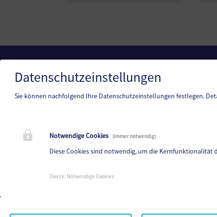
Datenschutzeinstellungen
Marktgemeinde Reichenfels
Liftstraße 1, 9463 Reichenfels
Sie können nachfolgend Ihre Datenschutzeinstellungen festlegen.
Det
Telefon:
+43 4359/2221-0
Fax: +43 4359/2221-24
E-Mail:
reichenfels@ktn.gde.at
Notwendige Cookies
(immer notwendig)
Diese Cookies sind notwendig, um die Kernfunktionalität 
Parteienverkehr:
Heute,
Geschlossen
Zweck
:
Notwendige Cookies
Amtsstunden:
Heute,
Geschlossen
Mehr...