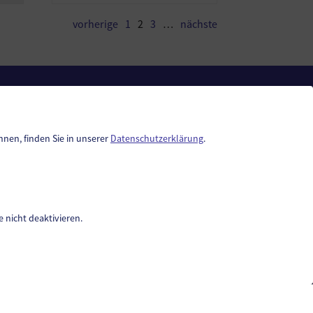
vorherige
1
2
3
…
nächste
Geko digital Gemeinde-App
Handy-Signatur
nnen, finden Sie in unserer
Datenschutzerklärung
.
Duale Zustellung
Müll App
Gemeindenachrichten
Neuigkeiten
 nicht deaktivieren.
Termine