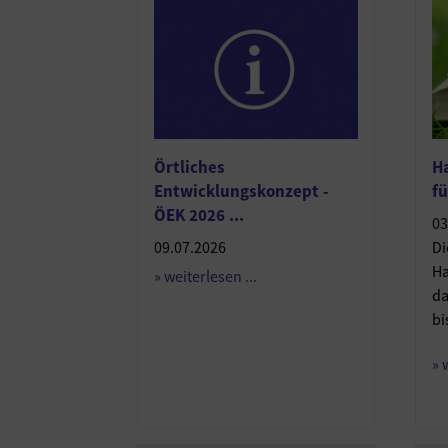
Örtliches
H
Entwicklungskonzept -
fü
ÖEK 2026 ...
03
09.07.2026
Di
Ha
» weiterlesen ...
da
bi
» 